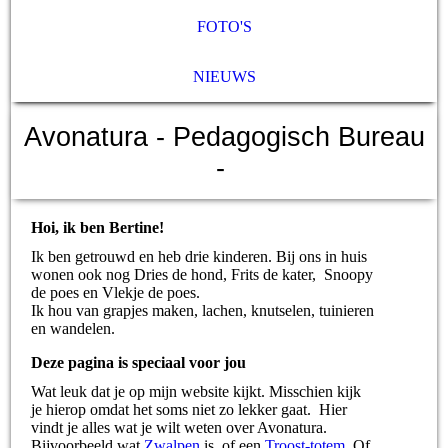
FOTO'S
NIEUWS
Avonatura
- Pedagogisch Bureau
-
Hoi, ik ben Bertine!
Ik ben getrouwd en heb drie kinderen. Bij ons in huis
wonen ook nog Dries de hond, Frits de kater, Snoopy
de poes en Vlekje de poes.
Ik hou van grapjes maken, lachen, knutselen, tuinieren
en wandelen.
Deze pagina is speciaal voor jou
Wat leuk dat je op mijn website kijkt. Misschien kijk
je hierop omdat het soms niet zo lekker gaat. Hier
vindt je alles wat je wilt weten over Avonatura.
Bijvoorbeeld wat
Zwalpen
is, of een
Troost-totem
. Of