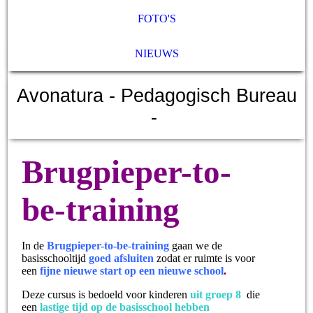
FOTO'S
NIEUWS
Avonatura
- Pedagogisch Bureau
-
B
rugpieper-to-
be-trainin
g
In de
Brugpieper-to-be-training
gaan we de
basisschooltijd
goed afsluiten
zodat er ruimte is voor
e
en
fijne nieuwe start op een nie
uwe school
.
Deze cursus is bedoeld voor kinderen
uit groep 8
die
een
lastige tijd op de
basisschool hebben