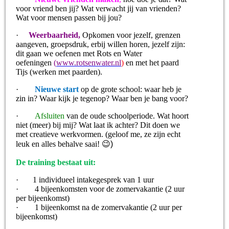
voor vriend ben jij? Wat verwacht jij van vrienden?
Wat voor mensen passen bij jou?
·
Weerbaarheid,
Opkomen voor jezelf, grenzen
aangeven, groepsdruk, erbij willen horen, jezelf zijn:
dit gaan we oefenen met Rots en Water
oefeningen
(
www.rotsenwater.nl
)
en met het paard
Tijs (werken met paarden).
·
Nieuwe start
op de grote school: waar heb je
zin in? Waar kijk je tegenop? Waar ben je bang voor?
·
Afsluiten
van de oude schoolperiode. Wat hoort
niet (meer) bij mij? Wat laat ik achter? Dit doen we
met creatieve werkvormen. (geloof me, ze zijn echt
leuk en alles behalve saai!
😉)
De training bestaat uit:
·
1 individueel intakegesprek van 1 uur
·
4
bijeenkomsten voor de zomervakantie (2 uur
per bijeenkomst)
·
1 bijeenkomst na de zomervakantie (2 uur per
bijeenkomst)