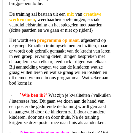
brugpiepers-to-be.
De training zal bestaan uit een
mix
van
creatieve
werkvormen
, weerbaarheidsoefeningen, sociale
vaardigheidstraining en het spiegelen met paarden.
(échte paarden en we gaan er niet op rijden!)
Het wordt een
programma op maat
,
afgestemd op
de groep. Er zullen trainingselementen inzitten, maar
er wordt ook gebruik gemaakt van de kracht van leren
in een groep: ervaring delen, dingen bespreken met
elkaar, leren van elkaar, feedback krijgen van elkaar.
Bij aanmelding vragen we aan de kinderen wat ze
graag willen leren en wat ze graag willen loslaten en
dit nemen we mee in ons programma. Wat zeker aan
bod komt is:
‘
·
Wie ben ik?
’
Wat zijn je kwaliteiten / valkuilen
/ interesses /etc. Dit gaan we doen aan de hand van
een poster die gedurende de training wordt gemaakt
en aangevuld door de kinderen zelf, door de andere
kinderen, door ons en door thuis. Na de training
krijgen ze deze poster mee naar huis als aandenken.
·
Nieuwe vrienden maken
,
hoe doe je dat? Wat