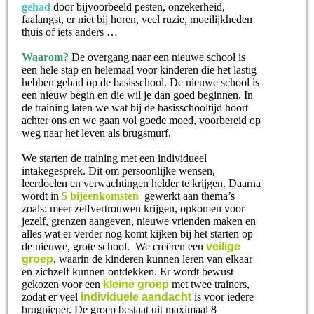
gehad
door bijvoorbeeld pesten, onzekerheid,
faalangst, er niet bij horen, veel ruzie, moeilijkheden
thuis of iets anders …
Waarom?
De overgang naar een nieuwe school is
een hele stap en helemaal voor kinderen die het lastig
hebben gehad op de basisschool. De nieuwe school is
een nieuw begin en die wil je dan goed beginnen. In
de training laten we wat bij de basisschooltijd hoort
achter ons en we gaan vol goede moed, voorbereid op
weg naar het leven als brugsmurf.
We starten de training met een individueel
intakegesprek. Dit om persoonlijke wensen,
leerdoelen en verwachtingen helder te krijgen. Daarna
wordt in
5 bijeenkomsten
gewerkt aan thema’s
zoals: meer zelfvertrouwen krijgen, opkomen voor
jezelf, grenzen aangeven, nieuwe vrienden maken en
alles wat er verder nog komt kijken bij het starten op
de nieuwe, grote school. We creëren een
v
eilige
groep
, waarin de kinderen kunnen leren van elkaar
en zichzelf kunnen ontdekken. Er wordt bewust
gekozen voor een
kleine groep
met twee trainers,
zodat er veel
individuele aandacht
is voor iedere
brugpieper. De groep bestaat uit maximaal 8