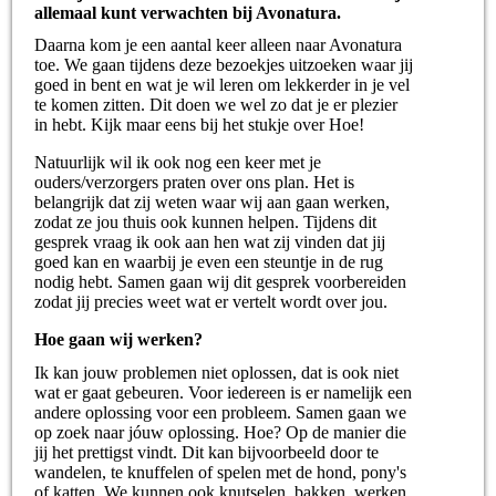
allemaal kunt verwachten bij Avonatura.
Daarna kom je een aantal keer alleen naar Avonatura
toe. We gaan tijdens deze bezoekjes uitzoeken waar jij
goed in bent en wat je wil leren om lekkerder in je vel
te komen zitten. Dit doen we wel zo dat je er plezier
in hebt. Kijk maar eens bij het stukje over Hoe!
Natuurlijk wil ik ook nog een keer met je
ouders/verzorgers praten over ons plan. Het is
belangrijk dat zij weten waar wij aan gaan werken,
zodat ze jou thuis ook kunnen helpen. Tijdens dit
gesprek vraag ik ook aan hen wat zij vinden dat jij
goed kan en waarbij je even een steuntje in de rug
nodig hebt. Samen gaan wij dit gesprek voorbereiden
zodat jij precies weet wat er vertelt wordt ove
r jou.
Hoe gaan wij werken?
Ik kan jouw problemen niet oplossen, dat is ook niet
wat er gaat gebeuren. Voor iedereen is er namelijk een
andere oplossing voor een probleem. Samen gaan we
op zoek naar jóuw oplossing. Hoe? Op de manier die
jij het prettigst vindt. Dit kan bijvoorbeeld door te
wandelen, te knuffelen of spelen met de hond, pony's
of katten. We kunnen ook knutselen, bakken, werken